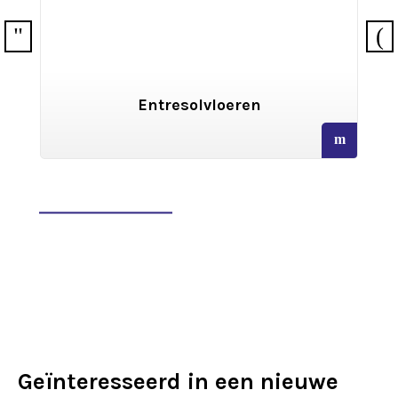
ren
Archiefstellingen
read
more
Geïnteresseerd in een nieuwe