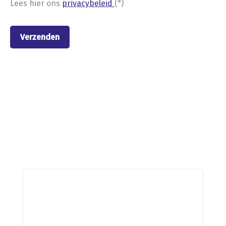
Lees hier ons
privacybeleid
(*)
Nieuwe stellingen van
Metalstock Benelux B.V.