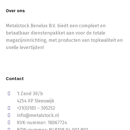
Over ons
Metalstock Benelux B.V. biedt een compleet en
betaalbaar dienstenpakket aan voor de totale
magazijninrichting, met producten van topkwaliteit en
snelle levertijden!
Contact
’t Zand 30/b
4254 XP Sleeuwijk
+31(0)183 – 305252
info@metalstock.nl
KVK-nummer: 18067724
BTW-nummer: NL8108.04.001.B01