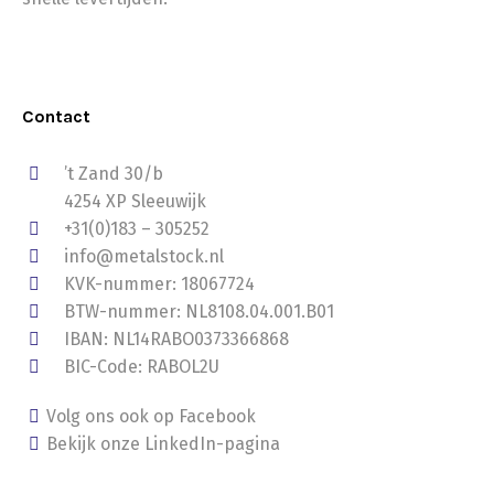
Contact
’t Zand 30/b
4254 XP Sleeuwijk
+31(0)183 – 305252
info@metalstock.nl
KVK-nummer: 18067724
BTW-nummer: NL8108.04.001.B01
IBAN: NL14RABO0373366868
BIC-Code: RABOL2U
Volg ons ook op Facebook
Bekijk onze LinkedIn-pagina