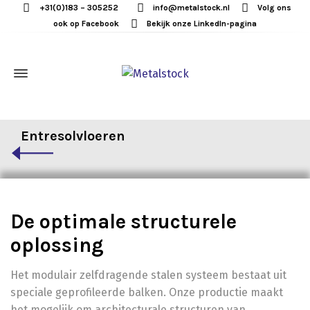
+31(0)183 – 305252
info@metalstock.nl
Volg ons
ook op Facebook
Bekijk onze LinkedIn-pagina
Entresolvloeren
De optimale structurele
oplossing
Het modulair zelfdragende stalen systeem bestaat uit
speciale geprofileerde balken. Onze productie maakt
het mogelijk om architecturale structuren van