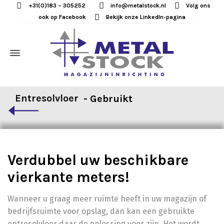
+31(0)183 – 305252
info@metalstock.nl
Volg ons
ook op Facebook
Bekijk onze LinkedIn-pagina
Entresolvloer
Verdubbel uw beschikbare
vierkante meters!
Wanneer u graag meer ruimte heeft in uw magazijn of
bedrijfsruimte voor opslag, dan kan een gebruikte
entresolvloer daar de oplossing voor zijn. Het wordt