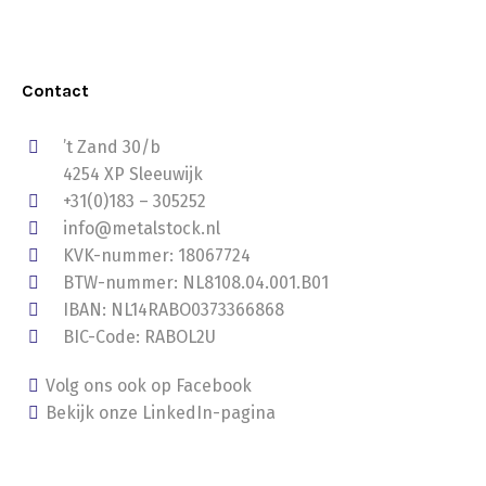
Contact
’t Zand 30/b
4254 XP Sleeuwijk
+31(0)183 – 305252
info@metalstock.nl
KVK-nummer: 18067724
BTW-nummer: NL8108.04.001.B01
IBAN: NL14RABO0373366868
BIC-Code: RABOL2U
Volg ons ook op Facebook
Bekijk onze LinkedIn-pagina