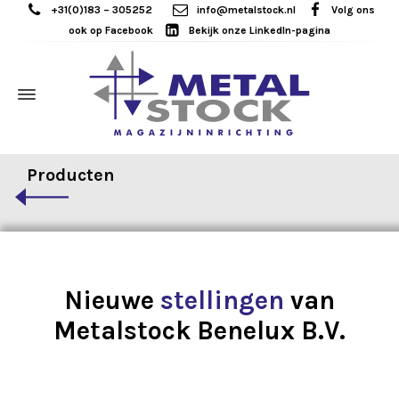
+31(0)183 – 305252
info@metalstock.nl
Volg ons
ook op Facebook
Bekijk onze LinkedIn-pagina
Producten
Nieuwe
stellingen
van
Metalstock Benelux B.V.