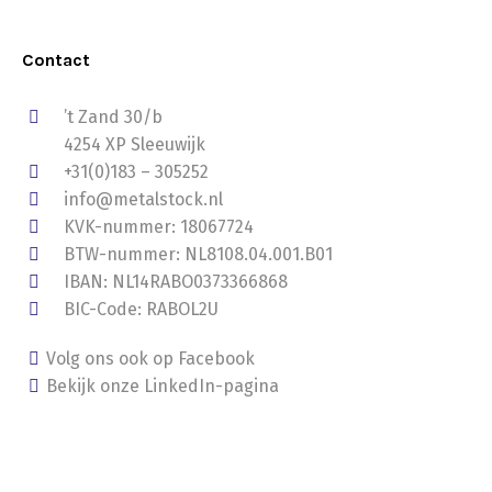
Contact
’t Zand 30/b
4254 XP Sleeuwijk
+31(0)183 – 305252
info@metalstock.nl
KVK-nummer: 18067724
BTW-nummer: NL8108.04.001.B01
IBAN: NL14RABO0373366868
BIC-Code: RABOL2U
Volg ons ook op Facebook
Bekijk onze LinkedIn-pagina