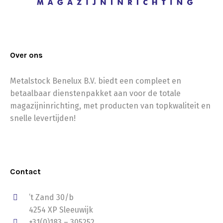
Over ons
Metalstock Benelux B.V. biedt een compleet en
betaalbaar dienstenpakket aan voor de totale
magazijninrichting, met producten van topkwaliteit en
snelle levertijden!
Contact
’t Zand 30/b
4254 XP Sleeuwijk
+31(0)183 – 305252