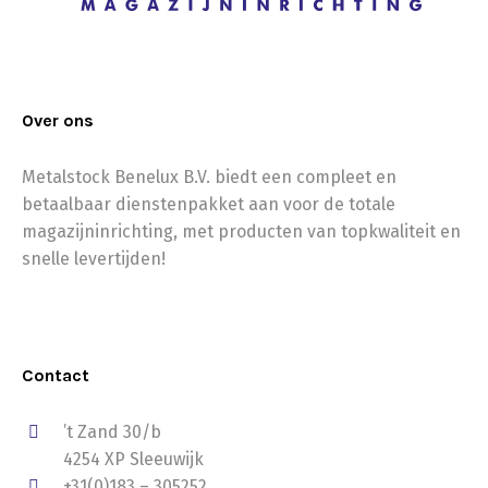
Over ons
Metalstock Benelux B.V. biedt een compleet en
betaalbaar dienstenpakket aan voor de totale
magazijninrichting, met producten van topkwaliteit en
snelle levertijden!
Contact
’t Zand 30/b
4254 XP Sleeuwijk
+31(0)183 – 305252