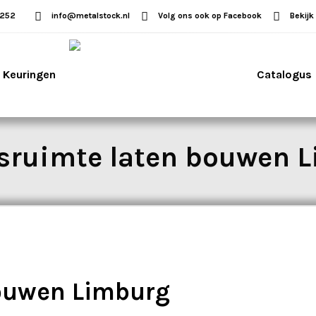
5252
info@metalstock.nl
Volg ons ook op Facebook
Bekijk
Keuringen
Catalogus
fsruimte laten bouwen 
bouwen Limburg