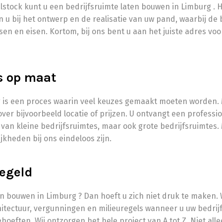
lstock kunt u een bedrijfsruimte laten bouwen in Limburg . H
 u bij het ontwerp en de realisatie van uw pand, waarbij de
sen en eisen. Kortom, bij ons bent u aan het juiste adres vo
es op maat
 is een proces waarin veel keuzes gemaakt moeten worden. M
er bijvoorbeeld locatie of prijzen. U ontvangt een professio
an kleine bedrijfsruimtes, maar ook grote bedrijfsruimtes. M
kheden bij ons eindeloos zijn.
regeld
ten bouwen in Limburg ? Dan hoeft u zich niet druk te maken.
tectuur, vergunningen en milieuregels wanneer u uw bedrijfsr
hoeften. Wij ontzorgen het hele project van A tot Z. Niet al