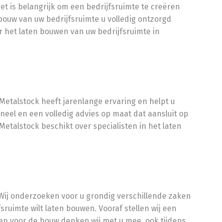
et is belangrijk om een bedrijfsruimte te creëren
 bouw van uw bedrijfsruimte u volledig ontzorgd
or het laten bouwen van uw bedrijfsruimte in
etalstock heeft jarenlange ervaring en helpt u
neel en een volledig advies op maat dat aansluit op
etalstock beschikt over specialisten in het laten
 Wij onderzoeken voor u grondig verschillende zaken
uimte wilt laten bouwen. Vooraf stellen wij een
leen voor de bouw denken wij met u mee, ook tijdens