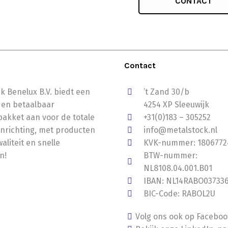
CONTACT
Contact
k Benelux B.V. biedt een
’t Zand 30/b
 en betaalbaar
4254 XP Sleeuwijk
akket aan voor de totale
+31(0)183 – 305252
nrichting, met producten
info@metalstock.nl
aliteit en snelle
KVK-nummer: 1806772
n!
BTW-nummer:
NL8108.04.001.B01
IBAN: NL14RABO03733
BIC-Code: RABOL2U
Volg ons ook op Facebo