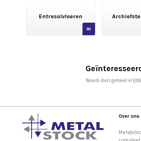
gen
Entresolvloeren
Archiefste
read
read
more
more
Geïnteresseer
Neem dan geheel vrijbl
Over ons
Metalstoc
compleet