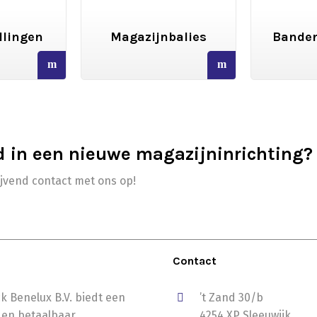
llingen
Magazijnbalies
Banden
read
read
more
more
d in een nieuwe magazijninrichting?
ijvend contact met ons op!
Contact
k Benelux B.V. biedt een
’t Zand 30/b
 en betaalbaar
4254 XP Sleeuwijk