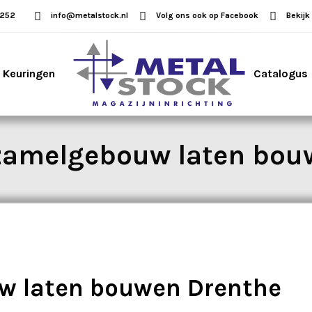
5252
info@metalstock.nl
Volg ons ook op Facebook
Bekijk
Keuringen
Catalogus
rzamelgebouw laten bou
w laten bouwen Drenthe