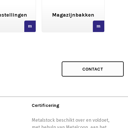
stellingen
Magazijnbakken
We
read
read
more
more
CONTACT
Certificering
Metalstock beschikt over en voldoet,
met behulp van Metalcoop, aan het