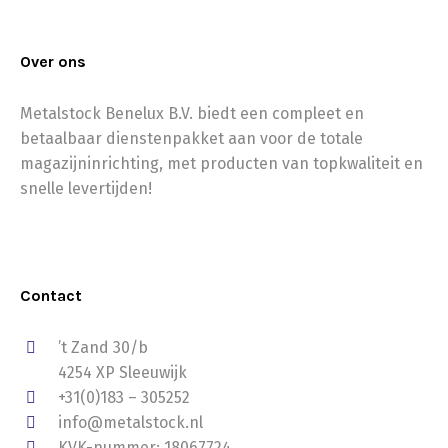
Over ons
Metalstock Benelux B.V. biedt een compleet en
betaalbaar dienstenpakket aan voor de totale
magazijninrichting, met producten van topkwaliteit en
snelle levertijden!
Contact
’t Zand 30/b
4254 XP Sleeuwijk
+31(0)183 – 305252
info@metalstock.nl
KVK-nummer: 18067724