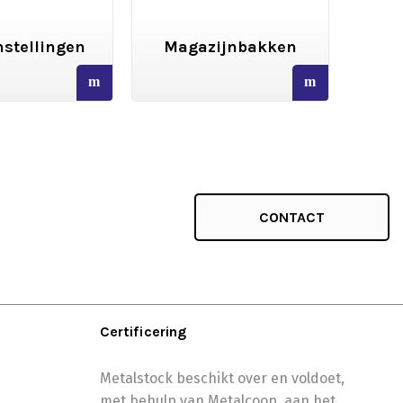
stellingen
Magazijnbakken
We
read
read
more
more
CONTACT
Certificering
Metalstock beschikt over en voldoet,
met behulp van Metalcoop, aan het