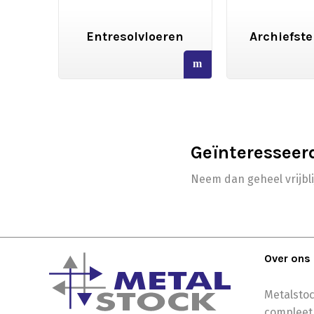
gen
Entresolvloeren
Archiefste
read
read
more
more
Geïnteresseer
Neem dan geheel vrijbl
Over ons
Metalstoc
compleet