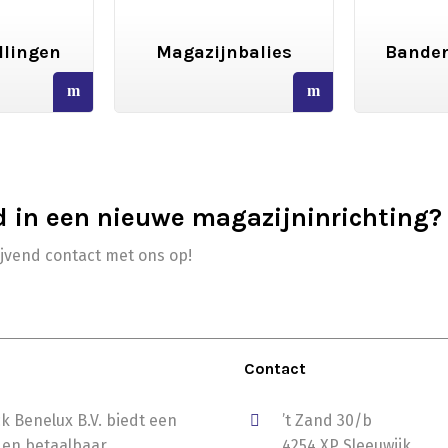
llingen
Magazijnbalies
Banden
read
read
more
more
d in een nieuwe magazijninrichting?
ijvend contact met ons op!
Contact
k Benelux B.V. biedt een
’t Zand 30/b
 en betaalbaar
4254 XP Sleeuwijk