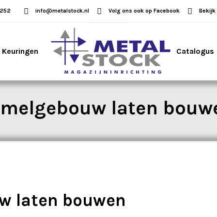
5252
info@metalstock.nl
Volg ons ook op Facebook
Bekijk
Keuringen
Catalogus
zamelgebouw laten bouw
uw laten bouwen