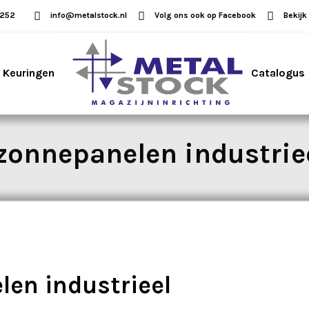
5252
info@metalstock.nl
Volg ons ook op Facebook
Bekijk
Keuringen
Catalogus
zonnepanelen industrie
len industrieel