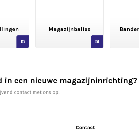
llingen
Magazijnbalies
Banden
read
read
more
more
d in een nieuwe magazijninrichting?
ijvend contact met ons op!
Contact