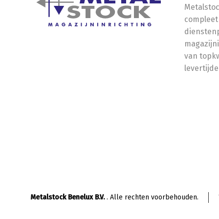
Metalstoc
compleet
dienstenp
magazijni
van topkw
levertijde
Metalstock Benelux B.V.
. Alle rechten voorbehouden.