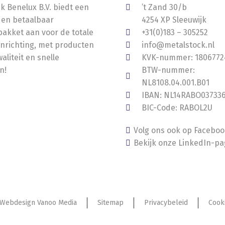
k Benelux B.V. biedt een
’t Zand 30/b
 en betaalbaar
4254 XP Sleeuwijk
akket aan voor de totale
+31(0)183 – 305252
nrichting, met producten
info@metalstock.nl
aliteit en snelle
KVK-nummer: 1806772
n!
BTW-nummer:
NL8108.04.001.B01
IBAN: NL14RABO03733
BIC-Code: RABOL2U
Volg ons ook op Facebo
Bekijk onze LinkedIn-pa
Webdesign Vanoo Media
Sitemap
Privacybeleid
Cook