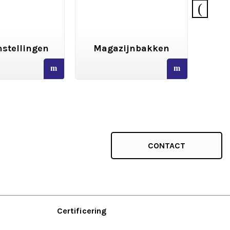
stellingen
Magazijnbakken
We
read
read
more
more
CONTACT
Certificering