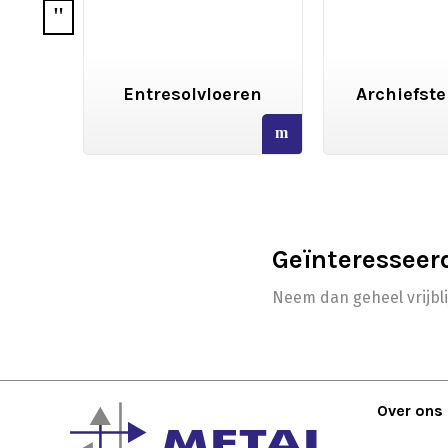
gen
Entresolvloeren
Archiefste
read
read
more
more
Geïnteresseer
Neem dan geheel vrijbl
Over ons