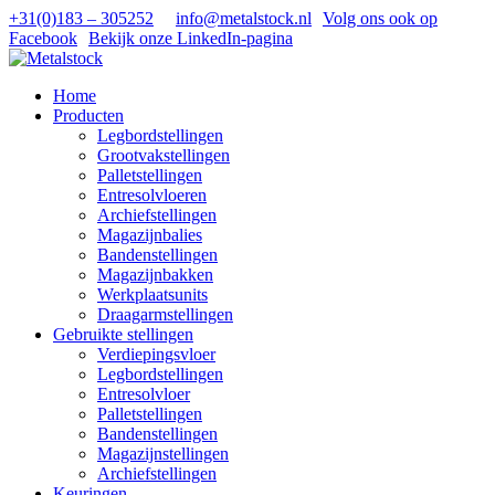
+31(0)183 – 305252
info@metalstock.nl
Volg ons ook op
Facebook
Bekijk onze LinkedIn-pagina
Home
Producten
Legbordstellingen
Grootvakstellingen
Palletstellingen
Entresolvloeren
Archiefstellingen
Magazijnbalies
Bandenstellingen
Magazijnbakken
Werkplaatsunits
Draagarmstellingen
Gebruikte stellingen
Verdiepingsvloer
Legbordstellingen
Entresolvloer
Palletstellingen
Bandenstellingen
Magazijnstellingen
Archiefstellingen
Keuringen