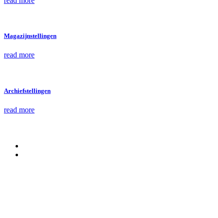
read more
Magazijnstellingen
read more
Archiefstellingen
read more
Nieuwe stellingen van
Metalstock Benelux B.V.