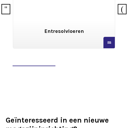
loeren
Archiefstellingen
read
more
Geïnteresseerd in een nieuwe