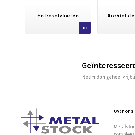
gen
Entresolvloeren
Archiefste
read
read
more
more
Geïnteresseer
Neem dan geheel vrijbl
Over ons
Metalstoc
compleet