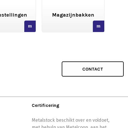
stellingen
Magazijnbakken
We
read
read
more
more
CONTACT
Certificering
Metalstock beschikt over en voldoet,
met behulp van Metalcoop, aan het