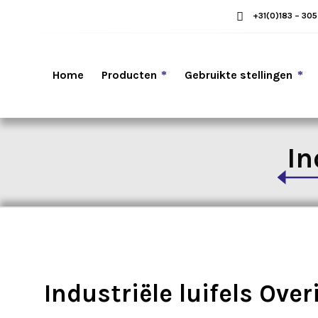
+31(0)183 – 30
Home
Producten
Gebruikte stellingen
In
Industriële luifels Over