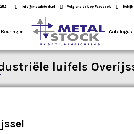
5252
info@metalstock.nl
Volg ons ook op Facebook
Bekijk
Keuringen
Catalogus
dustriële luifels Overijs
ijssel