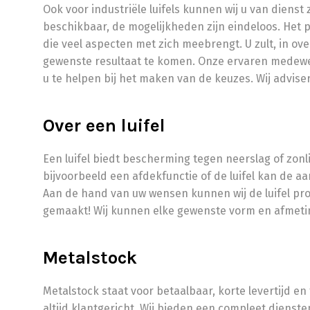
Ook voor industriële luifels kunnen wij u van dienst zi
beschikbaar, de mogelijkheden zijn eindeloos. Het pla
die veel aspecten met zich meebrengt. U zult, in o
gewenste resultaat te komen. Onze ervaren medewe
u te helpen bij het maken van de keuzes. Wij advis
Over een luifel
Een luifel biedt bescherming tegen neerslag of zonli
bijvoorbeeld een afdekfunctie of de luifel kan de a
Aan de hand van uw wensen kunnen wij de luifel p
gemaakt! Wij kunnen elke gewenste vorm en afmeti
Metalstock
Metalstock staat voor betaalbaar, korte levertijd en
altijd klantgericht. Wij bieden een compleet dienste