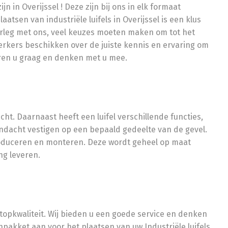
jn in Overijssel ! Deze zijn bij ons in elk formaat
atsen van industriële luifels in Overijssel is een klus
verleg met ons, veel keuzes moeten maken om tot het
rkers beschikken over de juiste kennis en ervaring om
eren u graag en denken met u mee.
cht. Daarnaast heeft een luifel verschillende functies,
andacht vestigen op een bepaald gedeelte van de gevel.
roduceren en monteren. Deze wordt geheel op maat
ng leveren.
 topkwaliteit. Wij bieden u een goede service en denken
npakket aan voor het plaatsen van uw Industriële luifels