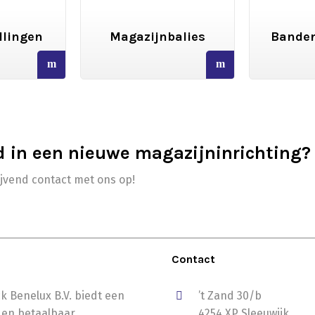
llingen
Magazijnbalies
Banden
read
read
more
more
d in een nieuwe magazijninrichting?
ijvend contact met ons op!
Contact
k Benelux B.V. biedt een
’t Zand 30/b
 en betaalbaar
4254 XP Sleeuwijk