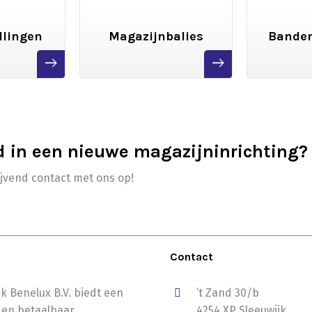
llingen
Magazijnbalies
Banden
read
read
more
more
d in een nieuwe magazijninrichting?
ijvend contact met ons op!
Contact
k Benelux B.V. biedt een
’t Zand 30/b
 en betaalbaar
4254 XP Sleeuwijk