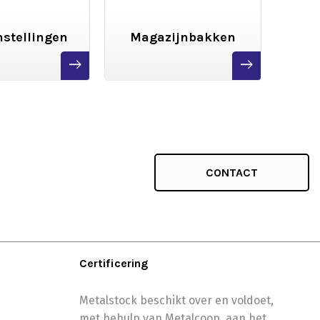
stellingen
Magazijnbakken
We
read
read
more
more
CONTACT
Certificering
Metalstock beschikt over en voldoet,
met behulp van Metalcoop, aan het