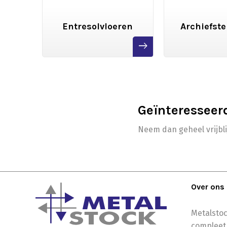
gen
Entresolvloeren
Archiefste
read
read
more
more
Geïnteresseer
Neem dan geheel vrijbl
Over ons
Metalstoc
compleet