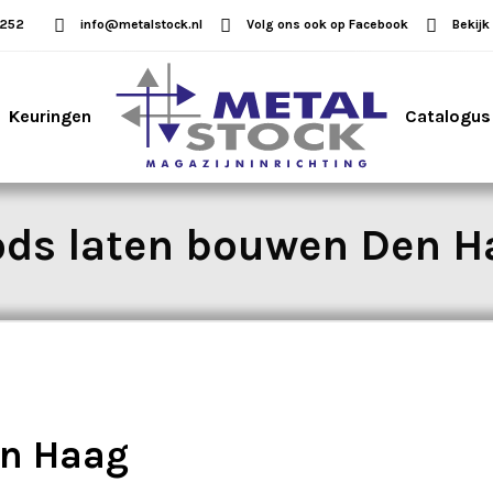
5252
info@metalstock.nl
Volg ons ook op Facebook
Bekijk
Keuringen
Catalogus
ods laten bouwen Den H
en Haag