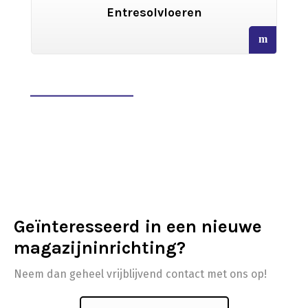
ren
Archiefstellingen
read
more
Geïnteresseerd in een nieuwe
magazijninrichting?
Neem dan geheel vrijblijvend contact met ons op!