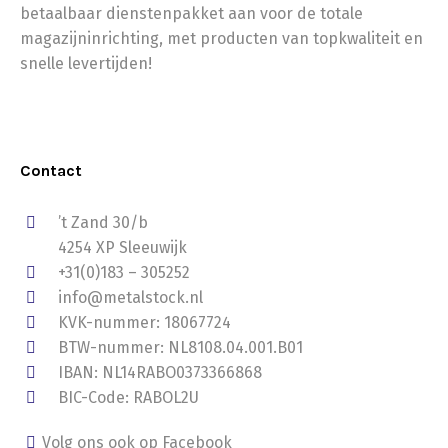
betaalbaar dienstenpakket aan voor de totale
magazijninrichting, met producten van topkwaliteit en
snelle levertijden!
Contact
’t Zand 30/b
4254 XP Sleeuwijk
+31(0)183 – 305252
info@metalstock.nl
KVK-nummer: 18067724
BTW-nummer: NL8108.04.001.B01
IBAN: NL14RABO0373366868
BIC-Code: RABOL2U
Volg ons ook op Facebook