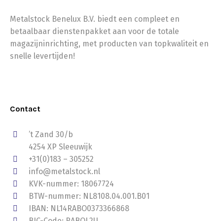
Metalstock Benelux B.V. biedt een compleet en
betaalbaar dienstenpakket aan voor de totale
magazijninrichting, met producten van topkwaliteit en
snelle levertijden!
Contact
’t Zand 30/b
4254 XP Sleeuwijk
+31(0)183 – 305252
info@metalstock.nl
KVK-nummer: 18067724
BTW-nummer: NL8108.04.001.B01
IBAN: NL14RABO0373366868
BIC-Code: RABOL2U