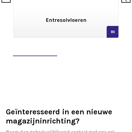
en
Archiefstellingen
read
more
Geïnteresseerd in een nieuwe
magazijninrichting?