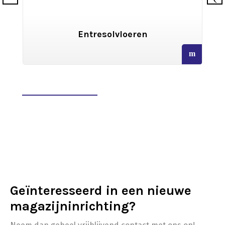
olvloeren
Archiefstelling
read
more
Geïnteresseerd in een nieuwe
magazijninrichting?