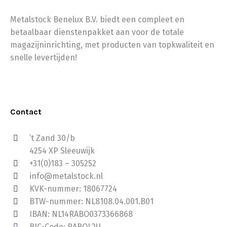
Metalstock Benelux B.V. biedt een compleet en
betaalbaar dienstenpakket aan voor de totale
magazijninrichting, met producten van topkwaliteit en
snelle levertijden!
Contact
’t Zand 30/b
4254 XP Sleeuwijk
+31(0)183 – 305252
info@metalstock.nl
KVK-nummer: 18067724
BTW-nummer: NL8108.04.001.B01
IBAN: NL14RABO0373366868
BIC-Code: RABOL2U