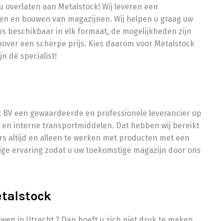
u overlaten aan Metalstock! Wij leveren een
rpen en bouwen van magazijnen. Wij helpen u graag uw
ons beschikbaar in elk formaat, de mogelijkheden zijn
enover een scherpe prijs. Kies daarom voor Metalstock
jn dé specialist!
x BV een gewaardeerde en professionele leverancier op
g en interne transportmiddelen. Dat hebben wij bereikt
s altijd en alleen te werken met producten met een
dige ervaring zodat u uw toekomstige magazijn door ons
talstock
wen in Utrecht ? Dan hoeft u zich niet druk te maken.