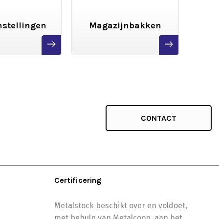
stellingen
Magazijnbakken
We
read
read
more
more
CONTACT
Certificering
Metalstock beschikt over en voldoet,
met behulp van Metalcoop, aan het