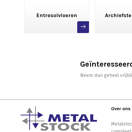
gen
Entresolvloeren
Archiefste
read
read
more
more
Geïnteresseer
Neem dan geheel vrijbl
Over ons
Metalstoc
compleet