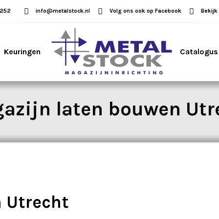
5252
info@metalstock.nl
Volg ons ook op Facebook
Bekijk
Keuringen
Catalogus
azijn laten bouwen Utr
 Utrecht