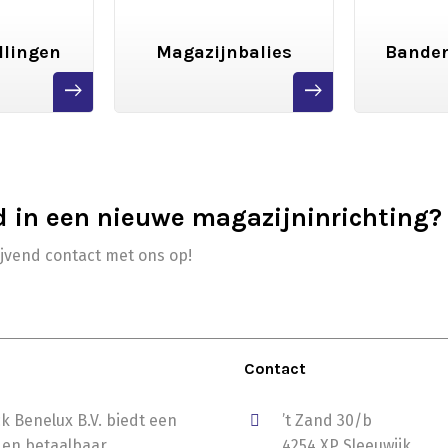
llingen
Magazijnbalies
Banden
read
read
more
more
d in een nieuwe magazijninrichting?
ijvend contact met ons op!
Contact
k Benelux B.V. biedt een
’t Zand 30/b
 en betaalbaar
4254 XP Sleeuwijk