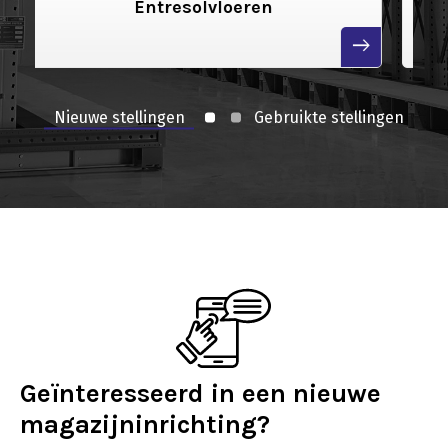
Archiefstellingen
read
read
more
more
Geïnteresseerd in een nieuwe
magazijninrichting?