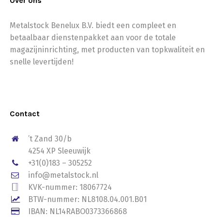
Over ons
Metalstock Benelux B.V. biedt een compleet en
betaalbaar dienstenpakket aan voor de totale
magazijninrichting, met producten van topkwaliteit en
snelle levertijden!
Contact
’t Zand 30/b
4254 XP Sleeuwijk
+31(0)183 – 305252
info@metalstock.nl
KVK-nummer: 18067724
BTW-nummer: NL8108.04.001.B01
IBAN: NL14RABO0373366868