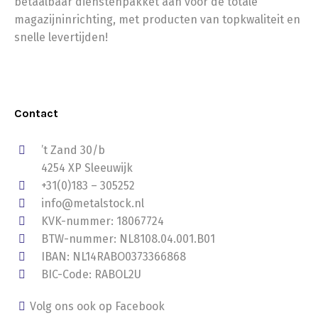
betaalbaar dienstenpakket aan voor de totale
magazijninrichting, met producten van topkwaliteit en
snelle levertijden!
Contact
’t Zand 30/b
4254 XP Sleeuwijk
+31(0)183 – 305252
info@metalstock.nl
KVK-nummer: 18067724
BTW-nummer: NL8108.04.001.B01
IBAN: NL14RABO0373366868
BIC-Code: RABOL2U
Volg ons ook op Facebook