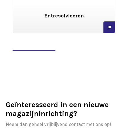
resolvloeren
Archiefstel
read
more
Geïnteresseerd in een nieuwe
magazijninrichting?
Neem dan geheel vrijblijvend contact met ons op!