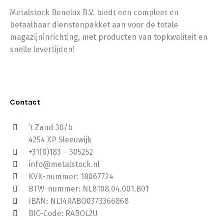
Metalstock Benelux B.V. biedt een compleet en
betaalbaar dienstenpakket aan voor de totale
magazijninrichting, met producten van topkwaliteit en
snelle levertijden!
Contact
’t Zand 30/b
4254 XP Sleeuwijk
+31(0)183 – 305252
info@metalstock.nl
KVK-nummer: 18067724
BTW-nummer: NL8108.04.001.B01
IBAN: NL14RABO0373366868
BIC-Code: RABOL2U