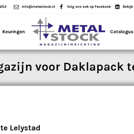
5252
info@metalstock.nl
Volg ons ook op Facebook
Bekijk
Keuringen
Catalogus
azijn voor Daklapack t
te Lelystad