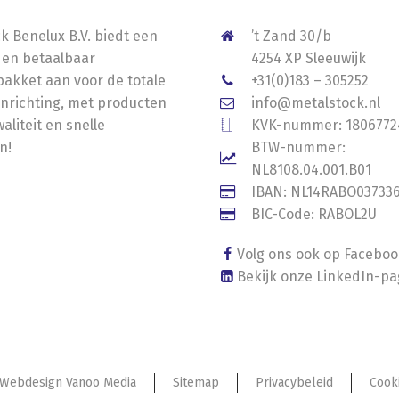
k Benelux B.V. biedt een
’t Zand 30/b
 en betaalbaar
4254 XP Sleeuwijk
akket aan voor de totale
+31(0)183 – 305252
nrichting, met producten
info@metalstock.nl
aliteit en snelle
KVK-nummer: 1806772
n!
BTW-nummer:
NL8108.04.001.B01
IBAN: NL14RABO03733
BIC-Code: RABOL2U
Volg ons ook op Facebo
Bekijk onze LinkedIn-pa
Webdesign Vanoo Media
Sitemap
Privacybeleid
Cook