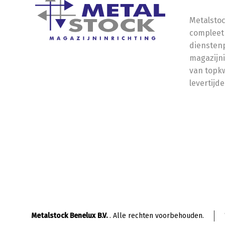
Metalstoc
compleet
dienstenp
magazijni
van topkw
levertijde
Metalstock Benelux B.V.
. Alle rechten voorbehouden.